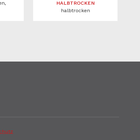
en,
HALBTROCKEN
halbtrocken
chutz