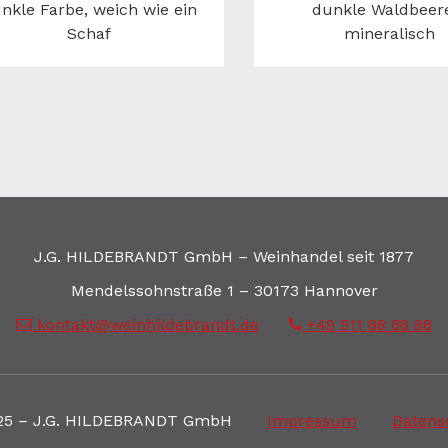
nkle Farbe, weich wie ein
dunkle Waldbeer
Schaf
mineralisch
J.G. HILDEBRANDT GmbH – Weinhandel seit 1877
Mendelssohnstraße 1 – 30173 Hannover
kontakt@weinhildebrandt.de
+49 511 88 88 88
25 – J.G. HILDEBRANDT GmbH
Impressum
Datens