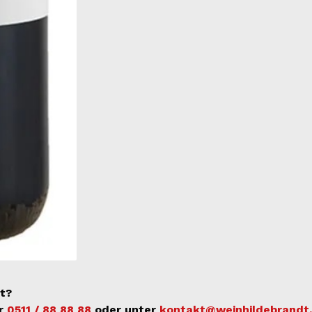
t?
er
0511 / 88 88 88
oder unter
kontakt@weinhildebrandt