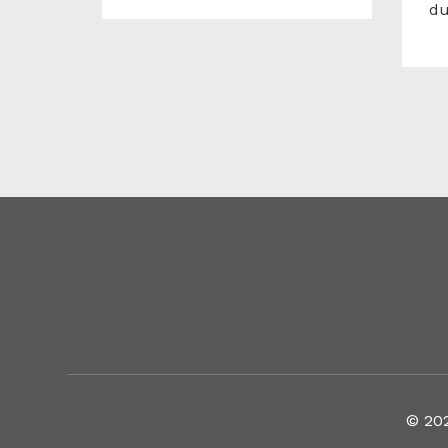
du
© 20