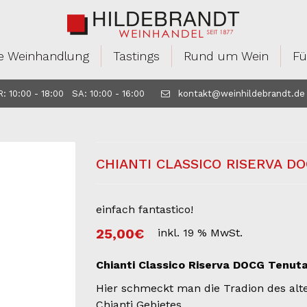
e Weinhandlung
Tastings
Rund um Wein
Fü
 10:00 - 18:00 SA: 10:00 - 16:00
kontakt@weinhildebrandt.de
CHIANTI CLASSICO RISERVA DO
einfach fantastico!
25,00
€
inkl. 19 % MwSt.
Chianti Classico Riserva DOCG Tenuta
Hier schmeckt man die Tradion des al
Chianti Gebietes.