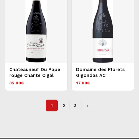
Chateauneuf Du Pape
Domaine des Florets
rouge Chante Cigal
Gigondas AC
35,00
€
17,00
€
1
2
3
›