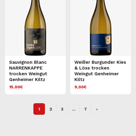
Sauvignon Blanc
Weißer Burgunder Kies
NARRENKAPPE
& Löss trocken
trocken Weingut
Weingut Genheimer
Genheimer Kiltz
Kiltz
15,00
€
9,00
€
1
2
3
…
7
›