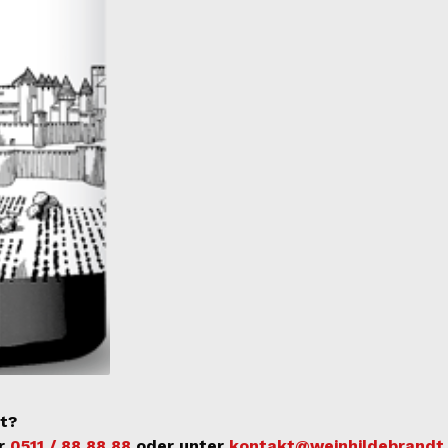
t?
er
0511 / 88 88 88
oder unter
kontakt@weinhildebrandt