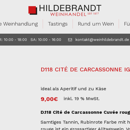
e Weinhandlung
Tastings
Rund um Wein
Fü
 10:00 - 18:00 SA: 10:00 - 16:00
kontakt@weinhildebrandt.de
D118 CITÉ DE CARCASSONNE I
ideal als Aperitif und zu Käse
9,00
€
inkl. 19 % MwSt.
D.118 Cité de Carcassonne Cuvée rou
Samtiges Tannin, Rubinrote Farbe mit h
rouge ist ein grossartiger Alltagswein.