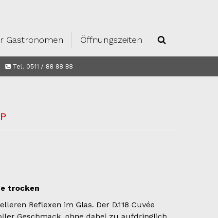
r Gastronomen
Öffnungszeiten
Tel. 0511 / 88 88 88
GP
ge trocken
elleren Reflexen im Glas. Der D.118 Cuvée
 Voller Geschmack, ohne dabei zu aufdringlich