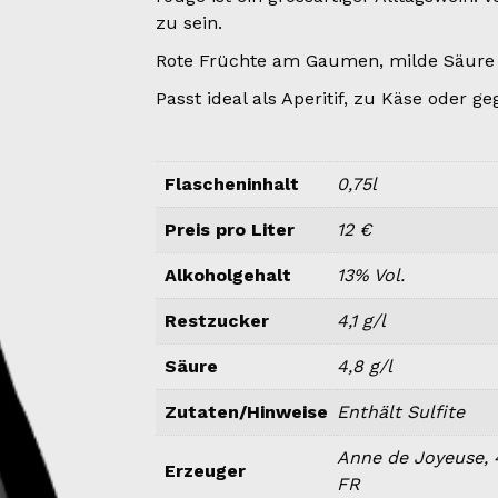
zu sein.
Rote Früchte am Gaumen, milde Säure u
Passt ideal als Aperitif, zu Käse oder g
Flascheninhalt
0,75l
Preis pro Liter
12 €
Alkoholgehalt
13% Vol.
Restzucker
4,1 g/l
Säure
4,8 g/l
Zutaten/Hinweise
Enthält Sulfite
Anne de Joyeuse, 
Erzeuger
FR