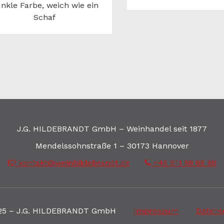
nkle Farbe, weich wie ein
Schaf
J.G. HILDEBRANDT GmbH – Weinhandel seit 1877
Mendelssohnstraße 1 – 30173 Hannover
kontakt@weinhildebrandt.de
+49 511 88 88 88
25 – J.G. HILDEBRANDT GmbH
Impressum
Datens