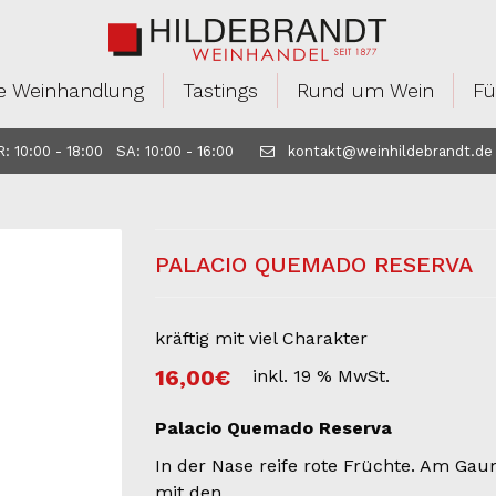
e Weinhandlung
Tastings
Rund um Wein
Fü
 10:00 - 18:00 SA: 10:00 - 16:00
kontakt@weinhildebrandt.de
PALACIO QUEMADO RESERVA
kräftig mit viel Charakter
16,00
€
inkl. 19 % MwSt.
Palacio Quemado Reserva
In der Nase reife rote Früchte. Am Gau
mit den